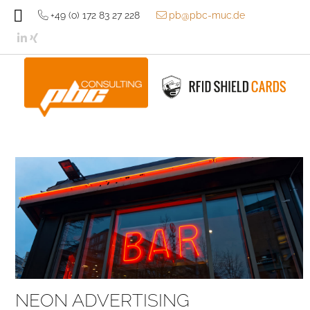
+49 (o) 172 83 27 228
pb@pbc-muc.de
NEON ADVERTISING